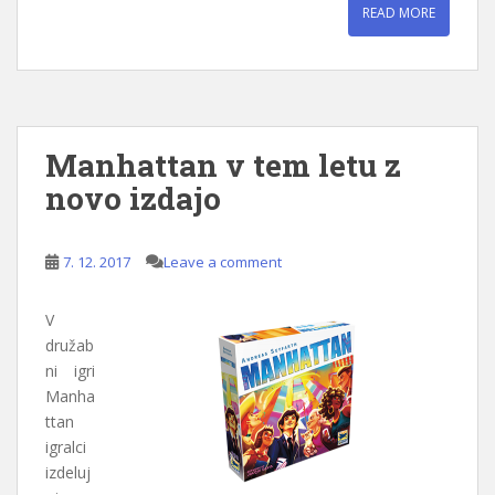
READ MORE
Manhattan v tem letu z
novo izdajo
7. 12. 2017
Leave a comment
V
družab
ni igri
Manha
ttan
igralci
izdeluj