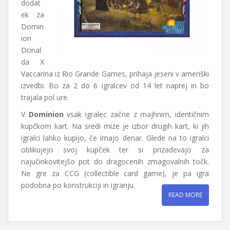
dodat
ek za
Domin
ion
Donal
da X
Vaccarina iz Rio Grande Games, prihaja jeseni v ameriški
izvedbi. Bo za 2 do 6 igralcev od 14 let naprej in bo
trajala pol ure.
V
Dominion
vsak igralec začne z majhnim, identičnim
kupčkom kart. Na sredi mize je izbor drugih kart, ki jih
igralci lahko kupijo, če imajo denar. Glede na to igralci
oblikujejo svoj kupček ter si prizadevajo za
najučinkovitejšo pot do dragocenih zmagovalnih točk.
Ne gre za CCG (collectible card game), je pa igra
podobna po konstrukciji in igranju.
READ MORE