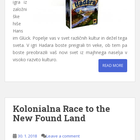
igra iz
založni
ške
hiše
Hans
im Glück. Popelje vas v svet različnih kultur in dežel tega
sveta. V igri Hadara boste preigrali tri veke, ob tem pa
boste preobrazili vaš novi svet iz majhnega naselja v
visoko razvito kulturo.
READ MORE
Kolonialna Race to the
New Found Land
30. 1. 2018
Leave a comment