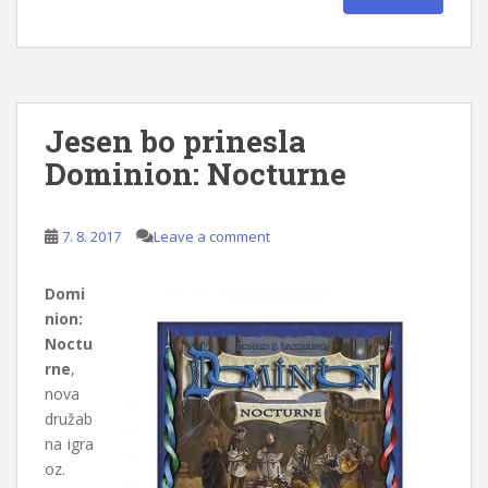
Jesen bo prinesla
Dominion: Nocturne
7. 8. 2017
Leave a comment
Domi
nion:
Noctu
rne
,
nova
družab
na igra
oz.