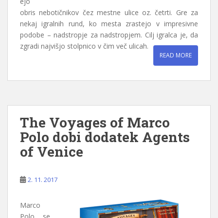
ejo
obris nebotičnikov čez mestne ulice oz. četrti. Gre za
nekaj igralnih rund, ko mesta zrastejo v impresivne
podobe – nadstropje za nadstropjem. Cilj igralca je, da
zgradi najvišjo stolpnico v čim več ulicah.
READ MORE
The Voyages of Marco
Polo dobi dodatek Agents
of Venice
2. 11. 2017
Marco
Polo se