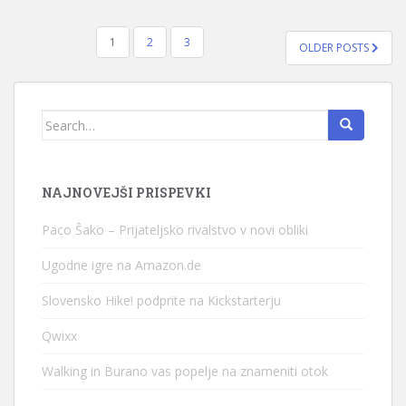
1
2
3
OLDER POSTS
NAVIGACIJA PRISPEVKOV
Search for:
NAJNOVEJŠI PRISPEVKI
Paco Ŝako – Prijateljsko rivalstvo v novi obliki
Ugodne igre na Amazon.de
Slovensko Hike! podprite na Kickstarterju
Qwixx
Walking in Burano vas popelje na znameniti otok