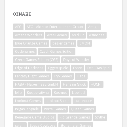
OZNAKE
AEG
AEG - Alderac Entertainment Group
Amigo
Arcane Wonders
Ares Games
As d'Or
Asmodee
Blue Orange Games
bézier games
CMON
Codenames
Czech Games Edition
Czech Games Edition (CGE)
Days of Wonder
Edge of Darkness
Eggertspiele
Essen
Exit - Das Spiel
Fantasy Flight Games
FryxGames
Haba
HABA - Habermaaß GmbH
Hans im Glück
HUCH!
Iello
Kooperativna
Kosmos
Libellud
Lookout Games
Lookout Spiele
Ludonaute
Pegasus Spiele
Portal Games
Queen Games
Renegade Game Studios
Rio Grande Games
Scythe
sejem
Space Cowboys
Stonemaier Games