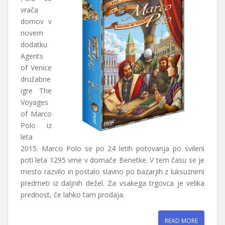
vrača
domov v
novem
dodatku
Agents
of Venice
družabne
igre The
Voyages
of Marco
Polo iz
leta
2015. Marco Polo se po 24 letih potovanja po svileni
poti leta 1295 vrne v domače Benetke. V tem času se je
mesto razvilo in postalo slavno po bazarjih z luksuznimi
predmeti iz daljnih dežel. Za vsakega trgovca je velika
prednost, če lahko tam prodaja.
READ MORE