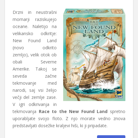
Drzni in neustrašni
mornarji raziskujejo
oceane. Naletijo na
velikansko odkritje:
New Found Land
(novo odkrito
zemljo), velik otok ob
obali Severne
Amerike. Takoj se
seveda začne
tekmovanje med
narodi, saj vsi želijo
večji del zemlje zase.
V igri odkrivanja in
tekmovanja
Race to the New Found Land
spretno
uporabljate svojo floto. Z njo morate vedno znova
predstavljati dosežke kraljevi hiši, ki ji pripadate.