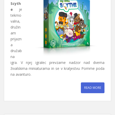
Scyth
e
je
tekmo
valna,
družin
am
prijazn
a
družab
na
igra. V njej igralec prevzame nadzor nad dvema
živalskima miniaturama in se v kraljestvu Pomme poda
na avanturo.
READ MORE