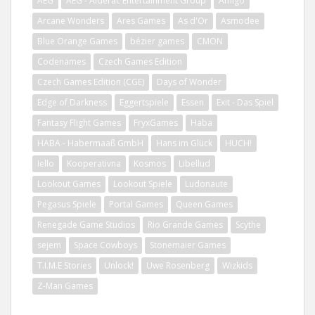
AEG
AEG - Alderac Entertainment Group
Amigo
Arcane Wonders
Ares Games
As d'Or
Asmodee
Blue Orange Games
bézier games
CMON
Codenames
Czech Games Edition
Czech Games Edition (CGE)
Days of Wonder
Edge of Darkness
Eggertspiele
Essen
Exit - Das Spiel
Fantasy Flight Games
FryxGames
Haba
HABA - Habermaaß GmbH
Hans im Glück
HUCH!
Iello
Kooperativna
Kosmos
Libellud
Lookout Games
Lookout Spiele
Ludonaute
Pegasus Spiele
Portal Games
Queen Games
Renegade Game Studios
Rio Grande Games
Scythe
sejem
Space Cowboys
Stonemaier Games
T.I.M.E Stories
Unlock!
Uwe Rosenberg
Wizkids
Z-Man Games