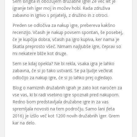
Sem Brigita in obožujem družabne igre! Že več let je
igranje teh iger moj in možev hobi. Rada združiva
zabavno in igrivo s prijatelji, z družino in z otroci.
Preden se odločiva za nakup igre, prebereva kakšno
recenzijo. Včasih je nakup povsem spontan, še posebej,
če je kupčija dobra, včasih pa igro kupiva, ker nama je
škatla preprosto všeč. Nimam najljubše igre, čeprav so
mi nekatere bliže kot druge.
Sem se kdaj opekla? Ne bi rekla, vsaka igra je lahko
zabavna, če si jo tako ustvariš. Se pa ljudje večkrat
odločijo za nakup igre, če si jo lahko prej ogledajo.
Blog o namiznih družabnih igrah je zato kot naročen za
vse vas, ki bi radi vsebino igre spoznali pred nakupom.
Redno bom predstavljala družabne igre in za vas
spremljala novosti na tem področju. Samo lani (leta
2016) je izšlo več kot 1200 novih družabnih iger. Grem
kar na delo.