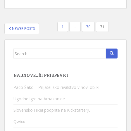
1
…
70
71
NEWER POSTS
NAVIGACIJA PRISPEVKOV
Search for:
NAJNOVEJŠI PRISPEVKI
Paco Ŝako – Prijateljsko rivalstvo v novi obliki
Ugodne igre na Amazon.de
Slovensko Hike! podprite na Kickstarterju
Qwixx