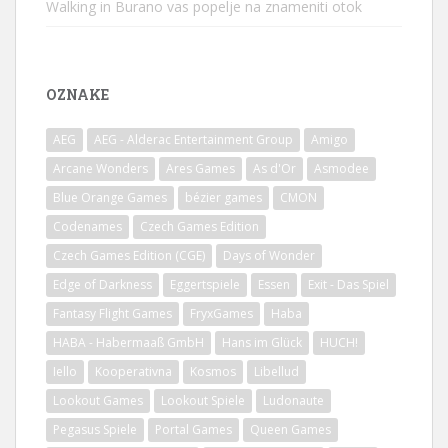
Walking in Burano vas popelje na znameniti otok
OZNAKE
AEG
AEG - Alderac Entertainment Group
Amigo
Arcane Wonders
Ares Games
As d'Or
Asmodee
Blue Orange Games
bézier games
CMON
Codenames
Czech Games Edition
Czech Games Edition (CGE)
Days of Wonder
Edge of Darkness
Eggertspiele
Essen
Exit - Das Spiel
Fantasy Flight Games
FryxGames
Haba
HABA - Habermaaß GmbH
Hans im Glück
HUCH!
Iello
Kooperativna
Kosmos
Libellud
Lookout Games
Lookout Spiele
Ludonaute
Pegasus Spiele
Portal Games
Queen Games