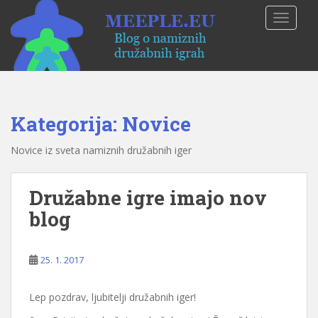
S
TOGGLE
k
i
p
t
o
m
Kategorija: Novice
a
i
Novice iz sveta namiznih družabnih iger
n
c
o
Družabne igre imajo nov
n
blog
t
e
n
25. 1. 2017
t
Lep pozdrav, ljubitelji družabnih iger!